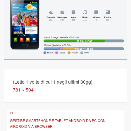
(Letto 1 volte di cui 1 negli ultimi 30gg)
Full
781 × 504
size
Navigazione
articoli
GESTIRE SMARTPHONE E TABLET ANDROID DA PC CON
AIRDROID VIA BROWSER