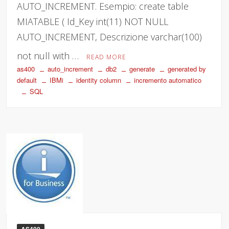
AUTO_INCREMENT. Esempio: create table
MIATABLE ( Id_Key int(11) NOT NULL
AUTO_INCREMENT, Descrizione varchar(100)
not null with …
READ MORE
as400
auto_increment
db2
generate
generated by
default
IBMi
identity column
incremento automatico
SQL