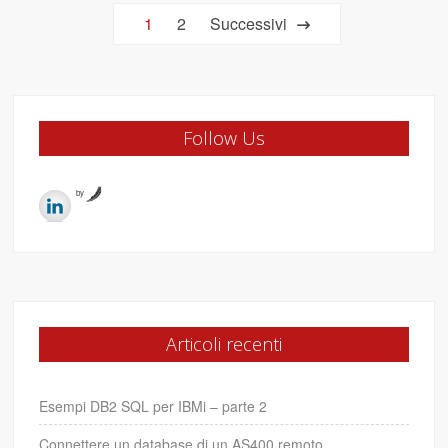
Paginazione
1
2
Successivi
degli
articoli
Follow Us
by
Articoli recenti
Esempi DB2 SQL per IBMi – parte 2
Connettere un database di un AS400 remoto