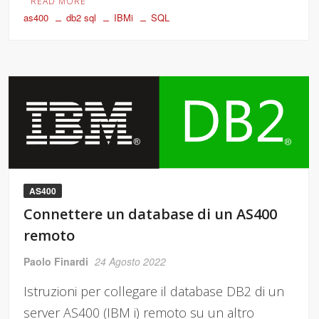
READ MORE
as400
db2 sql
IBMi
SQL
AS400
Connettere un database di un AS400
remoto
Paolo Finardi
24 Agosto 2022
Istruzioni per collegare il database DB2 di un
server AS400 (IBM i) remoto su un altro