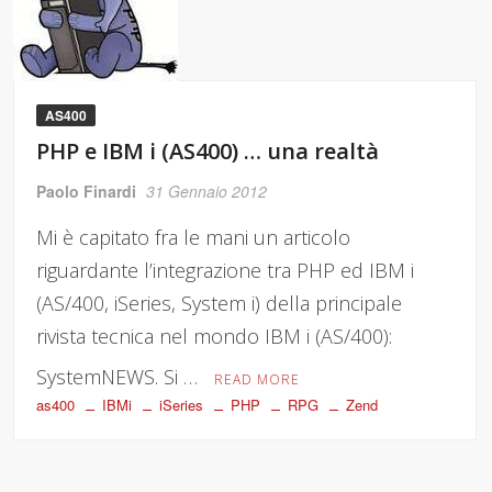
AS400
PHP e IBM i (AS400) … una realtà
Paolo Finardi
31 Gennaio 2012
Mi è capitato fra le mani un articolo
riguardante l’integrazione tra PHP ed IBM i
(AS/400, iSeries, System i) della principale
rivista tecnica nel mondo IBM i (AS/400):
SystemNEWS. Si …
READ MORE
as400
IBMi
iSeries
PHP
RPG
Zend