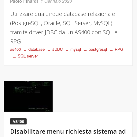
Paolo Finardi
1 Gennaio 2020
Utilizzare qualunque database relazionale
(PostgreSQL, Oracle, SQL Server, MySQL)
tramite driver JDBC da un AS400 con SQL e
RPG
as400
database
JDBC
mysql
postgresql
RPG
SQL server
AS400
Disabilitare menu richiesta sistema ad