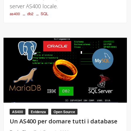
server AS400 locale.
as400
db2
SQL
AS400
Evidenza
Open Source
Un AS400 per domare tutti i database