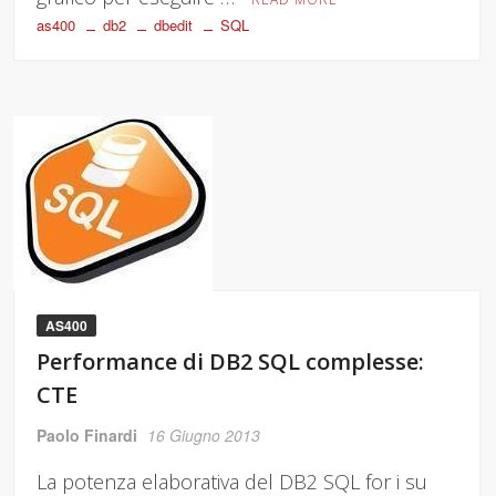
as400
db2
dbedit
SQL
AS400
Performance di DB2 SQL complesse:
CTE
Paolo Finardi
16 Giugno 2013
La potenza elaborativa del DB2 SQL for i su