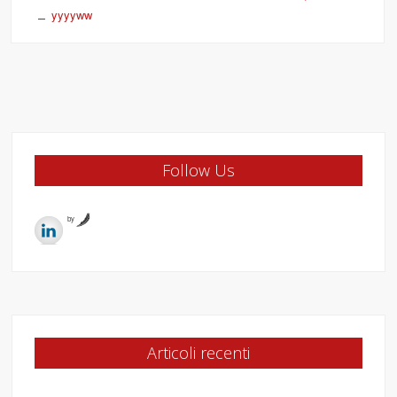
yyyyww
Follow Us
by
Articoli recenti