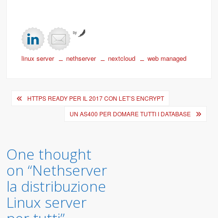
by
linux server
nethserver
nextcloud
web managed
Navigazione
HTTPS READY PER IL 2017 CON LET’S ENCRYPT
articoli
UN AS400 PER DOMARE TUTTI I DATABASE
One thought
on “
Nethserver
la distribuzione
Linux server