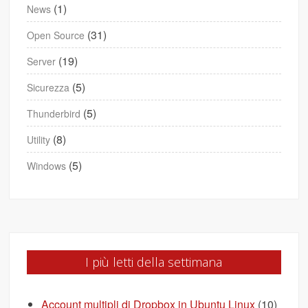
(1)
News
(31)
Open Source
(19)
Server
(5)
Sicurezza
(5)
Thunderbird
(8)
Utility
(5)
Windows
I più letti della settimana
Account multipli di Dropbox in Ubuntu Linux
(10)