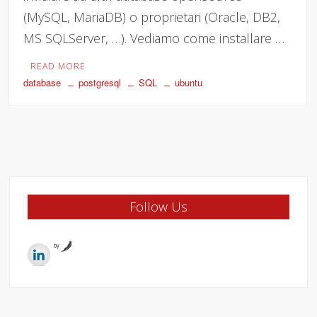
(MySQL, MariaDB) o proprietari (Oracle, DB2,
MS SQLServer, …). Vediamo come installare …
READ MORE
database
postgresql
SQL
ubuntu
Follow Us
by