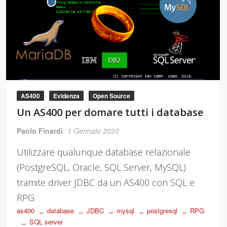
AS400
Evidenza
Open Source
Un AS400 per domare tutti i database
Paolo Finardi
1 Gennaio 2020
Utilizzare qualunque database relazionale
(PostgreSQL, Oracle, SQL Server, MySQL)
tramite driver JDBC da un AS400 con SQL e
RPG
as400
database
JDBC
mysql
postgresql
RPG
SQL server