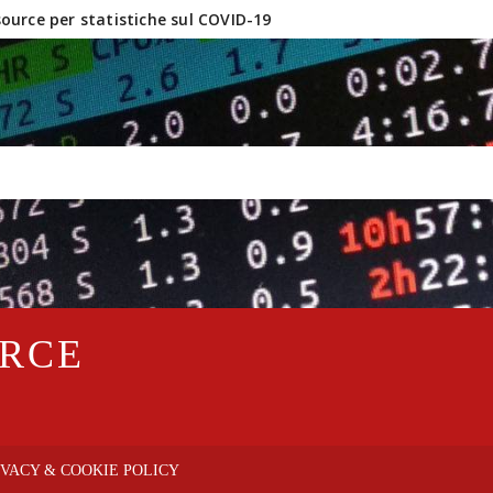
urce per statistiche sul COVID-19
inux e software OpenSource?
URCE
IVACY & COOKIE POLICY