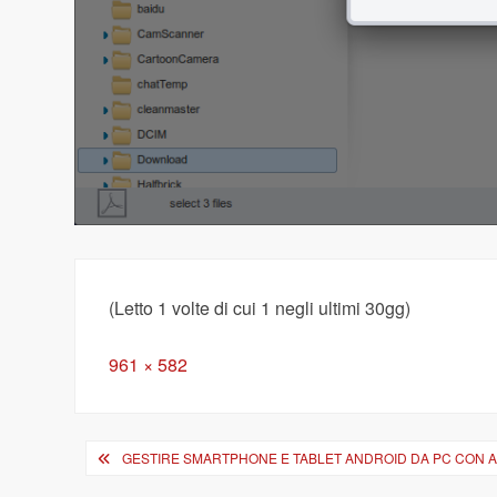
(Letto 1 volte di cui 1 negli ultimi 30gg)
Full
961 × 582
size
Navigazione
GESTIRE SMARTPHONE E TABLET ANDROID DA PC CON 
articoli