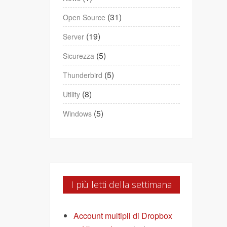
(31)
Open Source
(19)
Server
(5)
Sicurezza
(5)
Thunderbird
(8)
Utility
(5)
Windows
I più letti della settimana
Account multipli di Dropbox