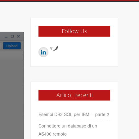
Follow Us
by
Articoli recenti
Esempi DB2 SQL per IBMi – parte 2
Connettere un database di un
AS400 remoto