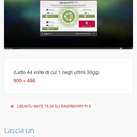
(Letto 44 volte di cui 1 negli ultimi 30gg)
Full
900 × 486
size
Navigazione
UBUNTU MATE 16.04 SU RASPBERRY PI 3
articoli
Lascia un