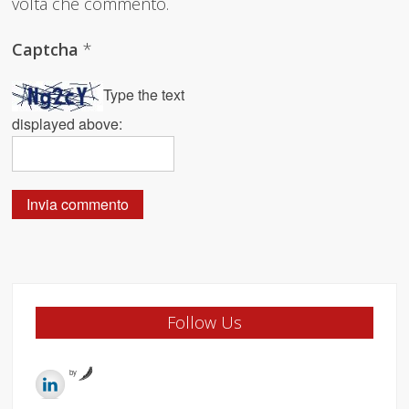
volta che commento.
Captcha
*
Type the text
displayed above:
Follow Us
by