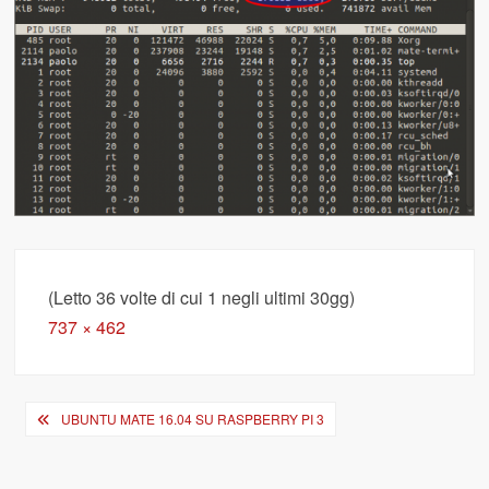
(Letto 36 volte di cui 1 negli ultimi 30gg)
Full
737 × 462
size
Navigazione
UBUNTU MATE 16.04 SU RASPBERRY PI 3
articoli