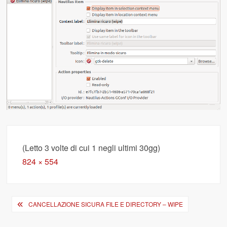
(Letto 3 volte di cui 1 negli ultimi 30gg)
Full
824 × 554
size
Navigazione
CANCELLAZIONE SICURA FILE E DIRECTORY – WIPE
articoli