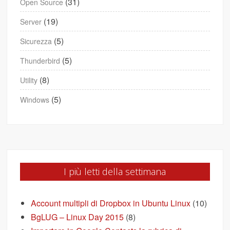
(31)
Open Source
(19)
Server
(5)
Sicurezza
(5)
Thunderbird
(8)
Utility
(5)
Windows
I più letti della settimana
Account multipli di Dropbox in Ubuntu Linux
(10)
BgLUG – Linux Day 2015
(8)