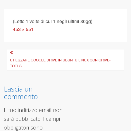
(Letto 1 volte di cui 1 negli ultimi 30gg)
Full
453 × 551
size
Navigazione
articoli
UTILIZZARE GOOGLE DRIVE IN UBUNTU LINUX CON GRIVE-
TOOLS
Lascia un
commento
Il tuo indirizzo email non
sarà pubblicato.
I campi
obbligatori sono