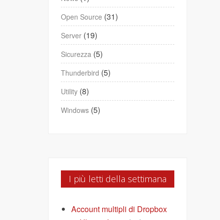
(31)
Open Source
(19)
Server
(5)
Sicurezza
(5)
Thunderbird
(8)
Utility
(5)
Windows
I più letti della settimana
Account multipli di Dropbox