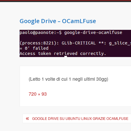
Google Drive – OCamLFuse
(Letto 1 volte di cui 1 negli ultimi 30gg)
Full
720 × 93
size
Navigazione
GOOGLE DRIVE SU UBUNTU LINUX GRAZIE OCAMLFUSE
articoli