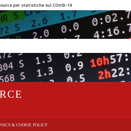
urce per statistiche sul COVID-19
inux e software OpenSource?
URCE
IVACY & COOKIE POLICY