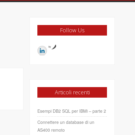
Follow Us
by
Articoli recenti
Esempi DB2 SQL per IBMi – parte 2
Connettere un database di un
AS400 remoto