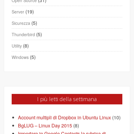
(31)
Open Source
(19)
Server
(5)
Sicurezza
(5)
Thunderbird
(8)
Utility
(5)
Windows
I più letti della settimana
Account multipli di Dropbox in Ubuntu Linux
(10)
BgLUG – Linux Day 2015
(8)
Importare in Google Contacts la rubrica di