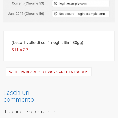
(Letto 1 volte di cui 1 negli ultimi 30gg)
Full
611 × 221
size
Navigazione
HTTPS READY PER IL 2017 CON LET’S ENCRYPT
articoli
Lascia un
commento
Il tuo indirizzo email non