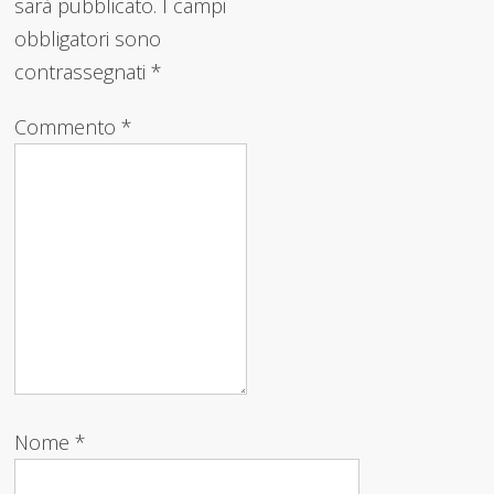
sarà pubblicato.
I campi
obbligatori sono
contrassegnati
*
Commento
*
Nome
*