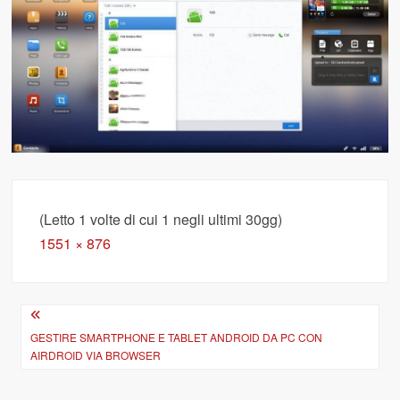
(Letto 1 volte di cui 1 negli ultimi 30gg)
Full
1551 × 876
size
Navigazione
articoli
GESTIRE SMARTPHONE E TABLET ANDROID DA PC CON
AIRDROID VIA BROWSER