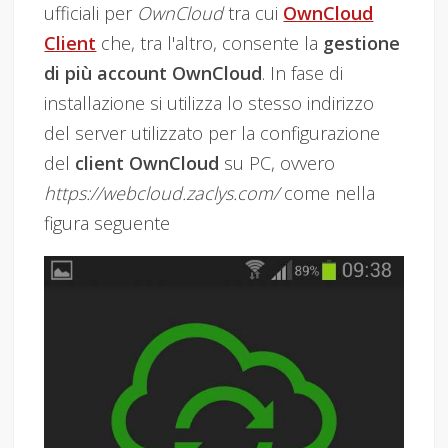
ufficiali per
OwnCloud
tra cui
OwnCloud
Client
che, tra l'altro, consente la
gestione
di più account OwnCloud
. In fase di
installazione si utilizza lo stesso indirizzo
del server utilizzato per la configurazione
del
client OwnCloud
su PC, ovvero
https://webcloud.zaclys.com/
come nella
figura seguente