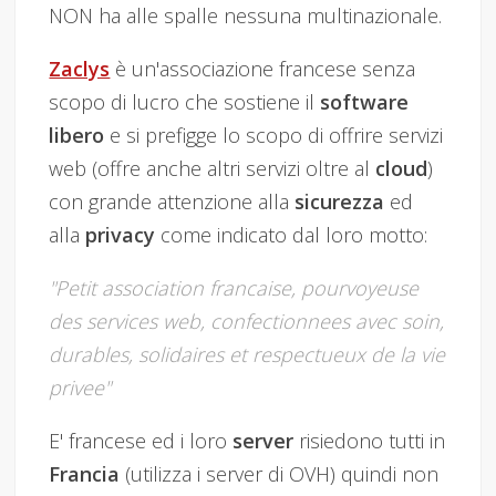
NON ha alle spalle nessuna multinazionale.
Zaclys
è un'associazione francese senza
scopo di lucro che sostiene il
software
libero
e si prefigge lo scopo di offrire servizi
web (offre anche altri servizi oltre al
cloud
)
con grande attenzione alla
sicurezza
ed
alla
privacy
come indicato dal loro motto:
"Petit association francaise, pourvoyeuse
des services web, confectionnees avec soin,
durables, solidaires et respectueux de la vie
privee"
E' francese ed i loro
server
risiedono tutti in
Francia
(utilizza i server di OVH) quindi non