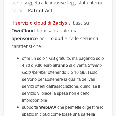
sono soggetti alle invasive leggi statunitensi
come il
Patriot Act
.
Il
servizio cloud di Zaclys
si basa su
OwnCloud
, famosa piattaforma
opensource
per il
cloud
e ha le seguenti
caratteristiche:
offre un solo 1 GB gratuito, ma pagando solo
4,80 o 9,60 euro all'
anno
si diventa
Silver o
Gold member
ottenendo 5 o 10 GB. I soldi
servono per sostenere la qualità dei vari
servizi offerti dall'associazione, quindi se il
servizio vi piace la spesa non è certo
improponibile
supporta
WebDAV
che permette di gestire lo
spazio in cloud come fosse una
cartella