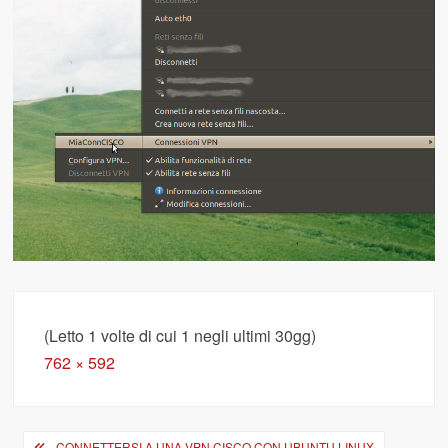
(Letto 1 volte di cui 1 negli ultimi 30gg)
Full
762 × 592
size
Navigazione
CONNETTERSI A UNA VPN CISCO CON UBUNTU LINUX