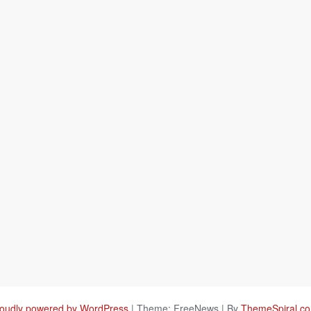
oudly powered by WordPress
|
Theme: FreeNews
|
By
ThemeSpiral.c