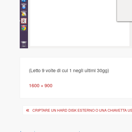
(Letto 9 volte di cui 1 negli ultimi 30gg)
Full
1600 × 900
size
Navigazione
CRIPTARE UN HARD DISK ESTERNO O UNA CHIAVETTA U
articoli