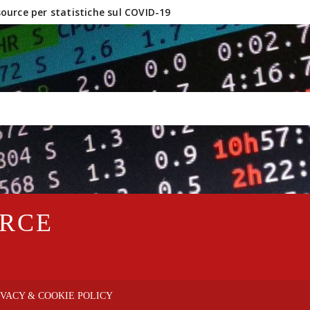
urce per statistiche sul COVID-19
inux e software OpenSource?
URCE
IVACY & COOKIE POLICY