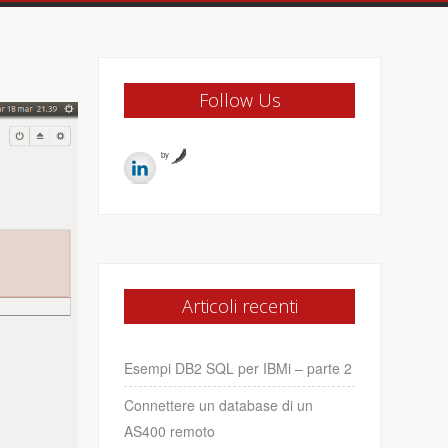
Follow Us
by
Articoli recenti
Esempi DB2 SQL per IBMi – parte 2
Connettere un database di un
AS400 remoto