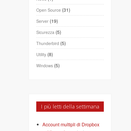
(31)
Open Source
(19)
Server
(5)
Sicurezza
(5)
Thunderbird
(8)
Utility
(5)
Windows
I più letti della settimana
Account multipli di Dropbox