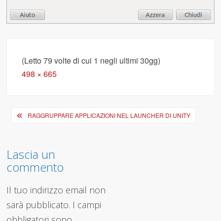
(Letto 79 volte di cui 1 negli ultimi 30gg)
Full
498 × 665
size
Navigazione
RAGGRUPPARE APPLICAZIONI NEL LAUNCHER DI UNITY
articoli
Lascia un
commento
Il tuo indirizzo email non
sarà pubblicato.
I campi
obbligatori sono