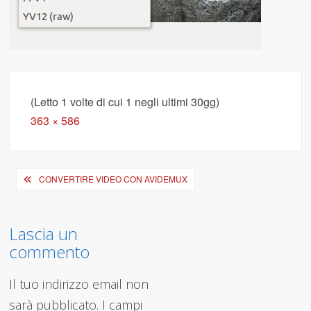
(Letto 1 volte di cui 1 negli ultimi 30gg)
Full
363 × 586
size
Navigazione
CONVERTIRE VIDEO CON AVIDEMUX
articoli
Lascia un
commento
Il tuo indirizzo email non
sarà pubblicato.
I campi