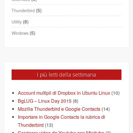
(5)
Thunderbird
(8)
Utility
(5)
Windows
I più letti della settimana
Account multipli di Dropbox in Ubuntu Linux
(10)
BgLUG – Linux Day 2015
(8)
Mozilla Thunderbird e Google Contacts
(14)
Importare in Google Contacts la rubrica di
Thunderbird
(13)
Scaricare video da Youtube con Minitube
(2)