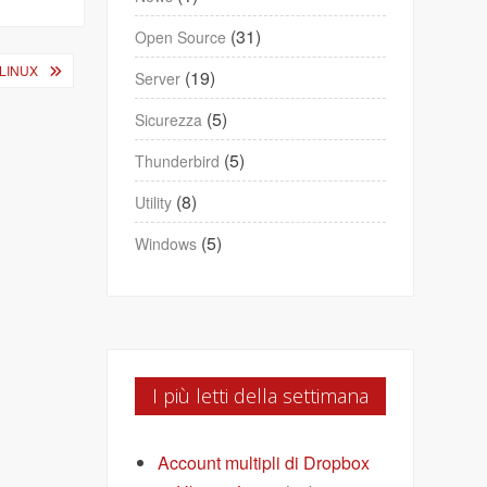
(31)
Open Source
 LINUX
(19)
Server
(5)
Sicurezza
(5)
Thunderbird
(8)
Utility
(5)
Windows
I più letti della settimana
Account multipli di Dropbox