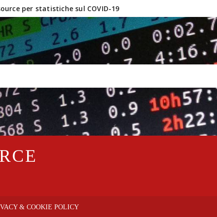
urce per statistiche sul COVID-19
inux e software OpenSource?
URCE
IVACY & COOKIE POLICY