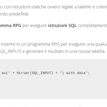
o con istruzioni statiche ovvero legate a tabelle e criteri
to predefiniti.
ramma RPG
per eseguire
istruzioni SQL
completament
da inserire in un programma RPG per eseguire una qual
SQL_INPUT) e generare il risultato in una nuova tabella.
 as(' + %trimr(SQL_INPUT) + ') with data';
