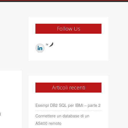
Follow Us
by
Articoli recenti
Esempi DB2 SQL per IBMi – parte 2
i
Connettere un database di un
AS400 remoto