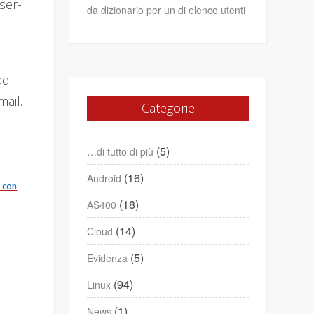
ser-
da dizionario per un di elenco utenti
ad
mail.
Categorie
(5)
…di tutto di più
(16)
Android
 con
(18)
AS400
(14)
Cloud
(5)
Evidenza
(94)
Linux
(1)
News