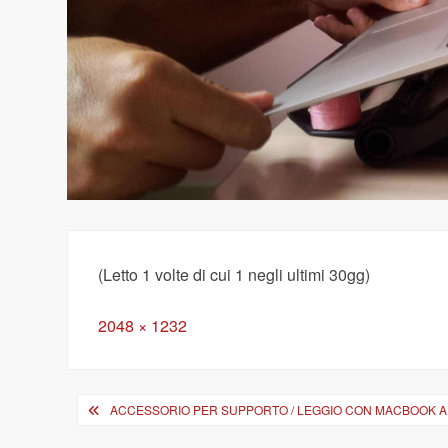
(Letto 1 volte di cui 1 negli ultimi 30gg)
Full
2048 × 1232
size
Navigazione
ACCESSORIO PER SUPPORTO / LEGGIO CON MACBOOK AIR
articoli