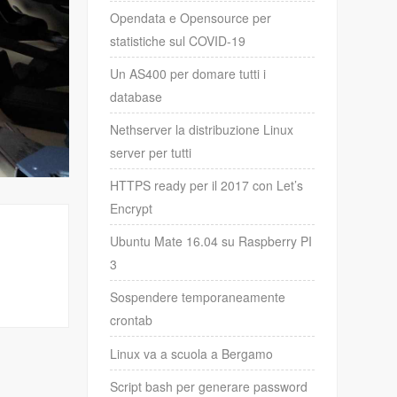
Opendata e Opensource per
statistiche sul COVID-19
Un AS400 per domare tutti i
database
Nethserver la distribuzione Linux
server per tutti
HTTPS ready per il 2017 con Let’s
Encrypt
Ubuntu Mate 16.04 su Raspberry PI
3
Sospendere temporaneamente
crontab
Linux va a scuola a Bergamo
Script bash per generare password