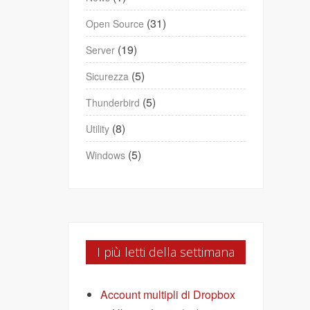
(31)
Open Source
(19)
Server
(5)
Sicurezza
(5)
Thunderbird
(8)
Utility
(5)
Windows
I più letti della settimana
Account multipli di Dropbox