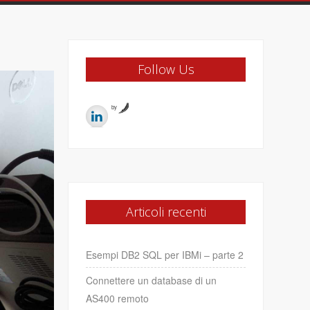
Follow Us
by
Articoli recenti
Esempi DB2 SQL per IBMi – parte 2
Connettere un database di un
AS400 remoto