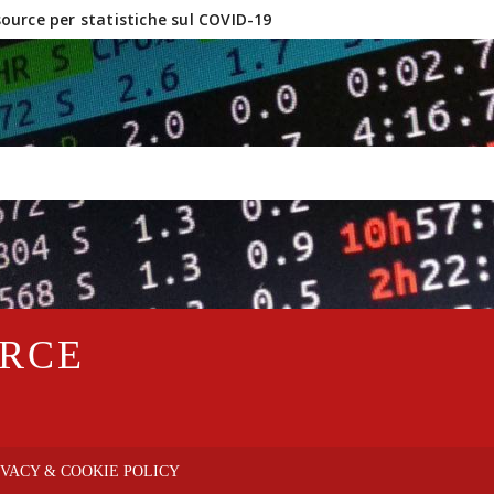
urce per statistiche sul COVID-19
inux e software OpenSource?
URCE
IVACY & COOKIE POLICY