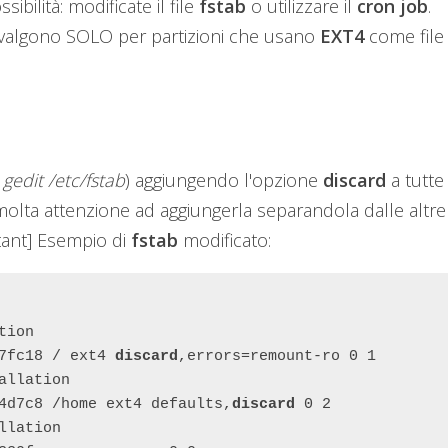
ibilità: modificate il file
fstab
o utilizzare il
cron job
.
 valgono SOLO per partizioni che usano
EXT4
come file
 gedit
/etc/fstab
) aggiungendo l'opzione
discard
a tutte
molta attenzione ad aggiungerla separandola dalle altre
tant] Esempio di
fstab
modificato:
ion

7fc18 / ext4 
discard
,errors=remount-ro 0 1

llation

4d7c8 /home ext4 defaults,
discard
 0 2

lation
