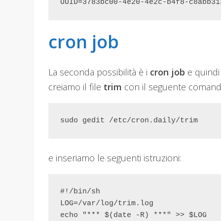
UUID=3783bc00-4e20-4e2c-b4f8-c8abb31
cron job
La seconda possibilità è i
cron job
e quindi 
creiamo il file
trim
con il seguente comand
sudo gedit /etc/cron.daily/trim
e inseriamo le seguenti istruzioni:
#!/bin/sh

LOG=/var/log/trim.log

echo "*** $(date -R) ***" >> $LOG
