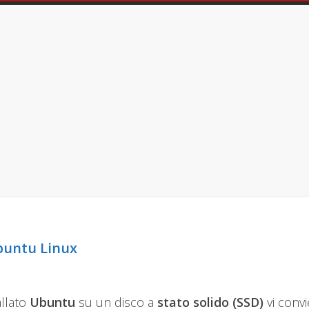
Ubuntu Linux
allato
Ubuntu
su un disco a
stato solido (SSD)
vi conv