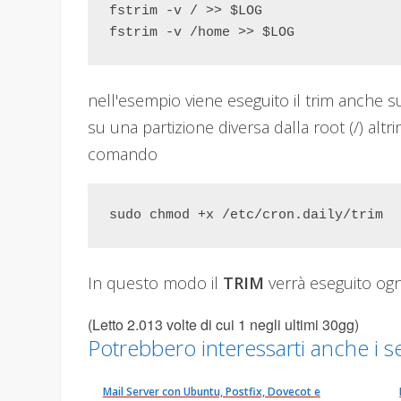
fstrim -v / >> $LOG

fstrim -v /home >> $LOG
nell'esempio viene eseguito il trim anche 
su una partizione diversa dalla root (/) altri
comando
sudo chmod +x /etc/cron.daily/trim
In questo modo il
TRIM
verrà eseguito ogn
(Letto 2.013 volte di cui 1 negli ultimi 30gg)
Potrebbero interessarti anche i se
Mail Server con Ubuntu, Postfix, Dovecot e