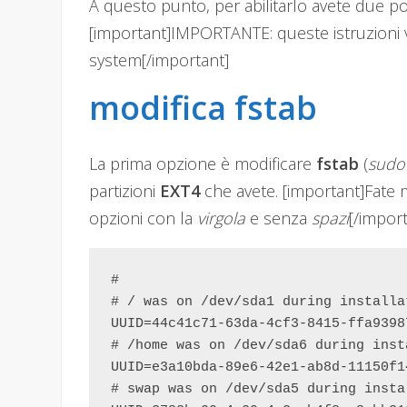
A questo punto, per abilitarlo avete due poss
[important]IMPORTANTE: queste istruzioni
system[/important]
modifica fstab
La prima opzione è modificare
fstab
(
sudo
partizioni
EXT4
che avete. [important]Fate 
opzioni con la
virgola
e senza
spazi
[/impor
#      

# / was on /dev/sda1 during installat
UUID=44c41c71-63da-4cf3-8415-ffa9398
# /home was on /dev/sda6 during insta
UUID=e3a10bda-89e6-42e1-ab8d-11150f1
# swap was on /dev/sda5 during instal