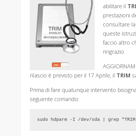
abilitare il
TR
prestazioni d
consultare l
queste istruz
faccio altro c
ringrazio.
AGGIORNAMENT
rilascio è previsto per il 17 Aprile, il
TRIM
sa
Prima di fare qualunque intervento bisogna 
seguente comando:
sudo hdparm -I /dev/sda | grep "TRIM