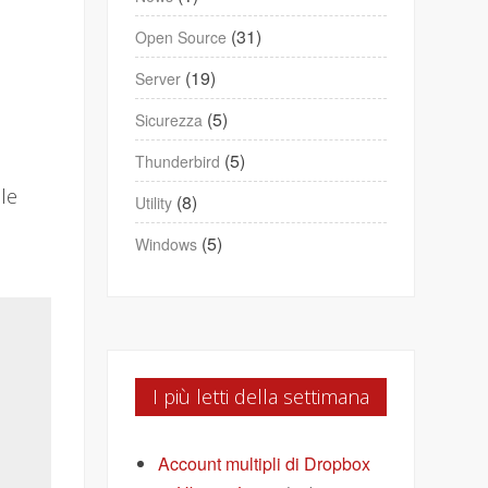
(31)
Open Source
(19)
Server
(5)
Sicurezza
(5)
Thunderbird
 le
(8)
Utility
(5)
Windows
I più letti della settimana
Account multipli di Dropbox