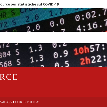
urce per statistiche sul COVID-19
inux e software OpenSource?
URCE
IVACY & COOKIE POLICY