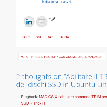
Mailscanner - parte 4
by
linux
SSD
trim
ubuntu
Navigazione
CRIPTARE DIRECTORY CON GNOME ENCFS MANAGER
articoli
2 thoughts on “
Abilitare il T
dei dischi SSD in Ubuntu Li
Pingback:
MAC OS X : abilitare comando TRIM per
SSD » Trick IT