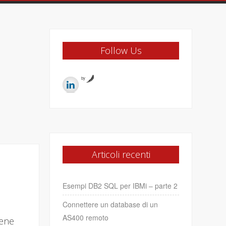
Follow Us
by
Articoli recenti
Esempi DB2 SQL per IBMi – parte 2
Connettere un database di un
AS400 remoto
iene