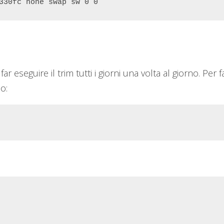
330fc none swap sw 0 0
far eseguire il trim tutti i giorni una volta al giorno. Per f
o: