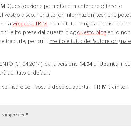
IM
. Quest'opzione permette di mantenere ottime le
el vostro disco. Per ulteriori informazioni tecniche pote
a cara
wikipedia-TRIM
Innanzitutto tengo a precisare che
ioni le ho prese dal questo blog
questo blog
ed io non
he tradurle, per cui il
merito è tutto dell'autore original
O (01.04.2014): dalla versione
14.04
di
Ubuntu
, il cu
rà abilitato di default.
verificare se il vostro disco supporta il
TRIM
tramite il
 supported"