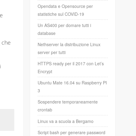
Opendata e Opensource per
statistiche sul COVID-19
te
Un AS400 per domare tutti i
database
e
che
Nethserver la distribuzione Linux
server per tutti
HTTPS ready per il 2017 con Let’s
i
Encrypt
Ubuntu Mate 16.04 su Raspberry PI
3
Sospendere temporaneamente
crontab
Linux va a scuola a Bergamo
Script bash per generare password