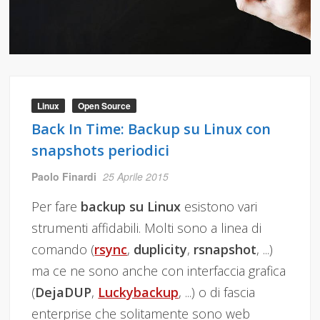
Linux
Open Source
Back In Time: Backup su Linux con
snapshots periodici
Paolo Finardi
25 Aprile 2015
Per fare
backup su Linux
esistono vari
strumenti affidabili. Molti sono a linea di
comando (
rsync
,
duplicity
,
rsnapshot
, ...)
ma ce ne sono anche con interfaccia grafica
(
DejaDUP
,
Luckybackup
, ...) o di fascia
enterprise che solitamente sono web