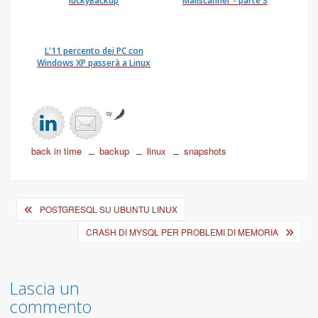
luckyBackup
Mailscanner - parte 3
L'11 percento dei PC con
Windows XP passerà a Linux
by
back in time
backup
linux
snapshots
Navigazione
POSTGRESQL SU UBUNTU LINUX
articoli
CRASH DI MYSQL PER PROBLEMI DI MEMORIA
Lascia un
commento