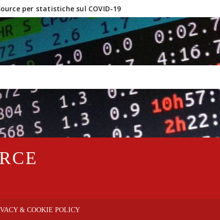
urce per statistiche sul COVID-19
inux e software OpenSource?
URCE
IVACY & COOKIE POLICY