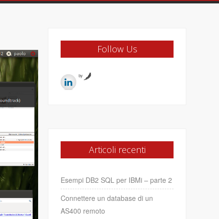
Follow Us
by
Articoli recenti
Esempi DB2 SQL per IBMi – parte 2
Connettere un database di un
AS400 remoto