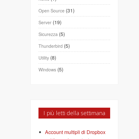
(31)
Open Source
(19)
Server
(5)
Sicurezza
(5)
Thunderbird
(8)
Utility
(5)
Windows
I più letti della settimana
Account multipli di Dropbox