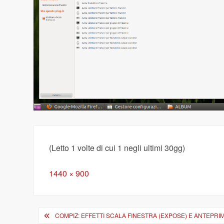
(Letto 1 volte di cui 1 negli ultimi 30gg)
Full
1440 × 900
size
Navigazione
COMPIZ: EFFETTI SCALA FINESTRA (EXPOSE) E ANTEPRI