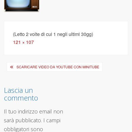
(Letto 2 volte di cui 1 negli ultimi 30gg)
Full
121 × 107
size
Navigazione
SCARICARE VIDEO DA YOUTUBE CON MINITUBE
articoli
Lascia un
commento
Il tuo indirizzo email non
sarà pubblicato.
I campi
obbligatori sono