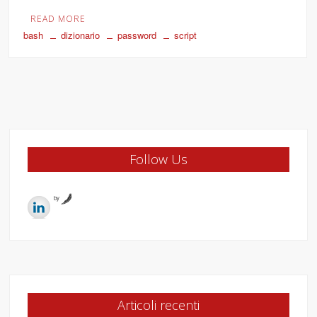
READ MORE
bash
dizionario
password
script
Follow Us
by
Articoli recenti