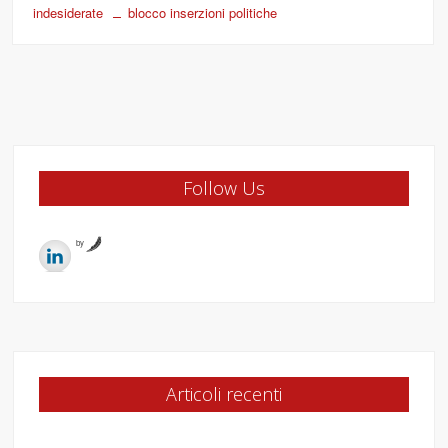
indesiderate
blocco inserzioni politiche
Follow Us
by
Articoli recenti