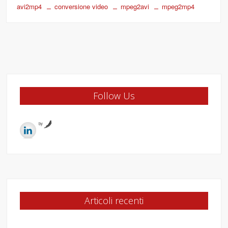
avi2mp4
conversione video
mpeg2avi
mpeg2mp4
Follow Us
by
Articoli recenti