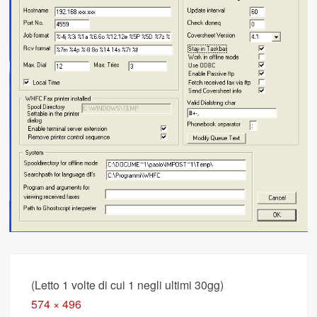
(Letto 1 volte di cui 1 negli ultimi 30gg)
Full
574 × 496