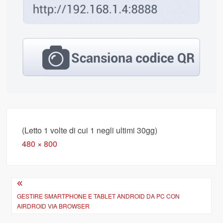
(Letto 1 volte di cui 1 negli ultimi 30gg)
Full
480 × 800
size
Navigazione
articoli
GESTIRE SMARTPHONE E TABLET ANDROID DA PC CON
AIRDROID VIA BROWSER