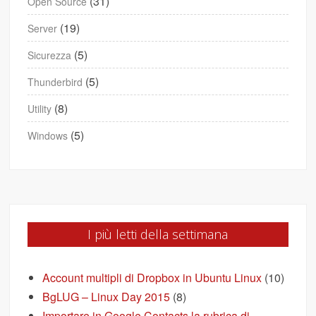
(31)
Open Source
(19)
Server
(5)
Sicurezza
(5)
Thunderbird
(8)
Utility
(5)
Windows
I più letti della settimana
Account multipli di Dropbox in Ubuntu Linux
(10)
BgLUG – Linux Day 2015
(8)
Importare in Google Contacts la rubrica di