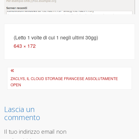
(Letto 1 volte di cui 1 negli ultimi 30gg)
Full
643 × 172
size
Navigazione
articoli
ZACLYS, IL CLOUD STORAGE FRANCESE ASSOLUTAMENTE
OPEN
Lascia un
commento
Il tuo indirizzo email non