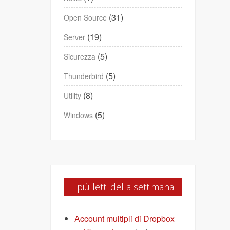
(31)
Open Source
(19)
Server
(5)
Sicurezza
(5)
Thunderbird
(8)
Utility
(5)
Windows
I più letti della settimana
Account multipli di Dropbox