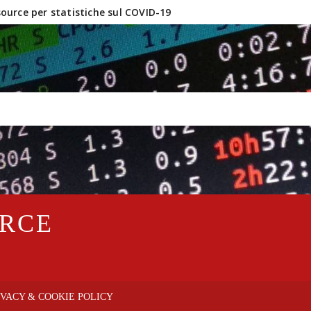
urce per statistiche sul COVID-19
inux e software OpenSource?
URCE
IVACY & COOKIE POLICY