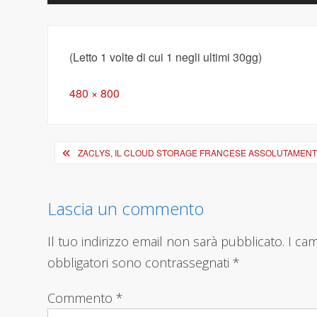
(Letto 1 volte di cui 1 negli ultimi 30gg)
Full
480 × 800
size
Navigazione
ZACLYS, IL CLOUD STORAGE FRANCESE ASSOLUTAMEN
articoli
Lascia un commento
Il tuo indirizzo email non sarà pubblicato.
I ca
obbligatori sono contrassegnati
*
Commento
*