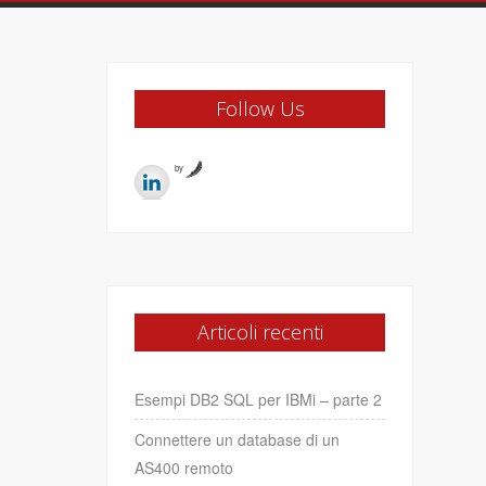
Follow Us
by
Articoli recenti
Esempi DB2 SQL per IBMi – parte 2
Connettere un database di un
AS400 remoto