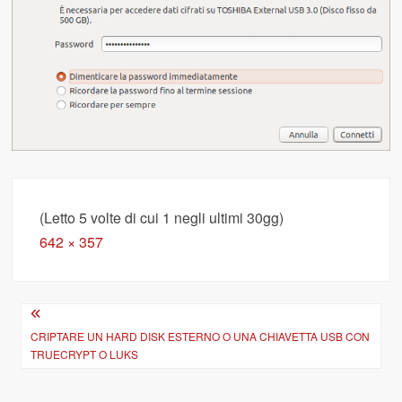
(Letto 5 volte di cui 1 negli ultimi 30gg)
Full
642 × 357
size
Navigazione
articoli
CRIPTARE UN HARD DISK ESTERNO O UNA CHIAVETTA USB CON
TRUECRYPT O LUKS