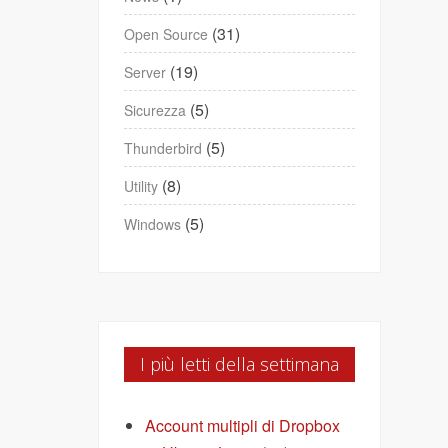
(31)
Open Source
(19)
Server
(5)
Sicurezza
(5)
Thunderbird
(8)
Utility
(5)
Windows
I più letti della settimana
Account multipli di Dropbox