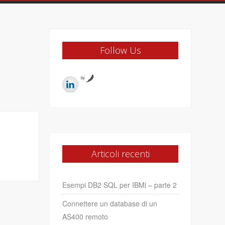
Follow Us
by
Articoli recenti
Esempi DB2 SQL per IBMi – parte 2
Connettere un database di un
AS400 remoto