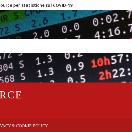
urce per statistiche sul COVID-19
inux e software OpenSource?
URCE
IVACY & COOKIE POLICY