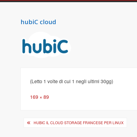
hubiC cloud
(Letto 1 volte di cui 1 negli ultimi 30gg)
Full
169 × 89
size
Navigazione
HUBIC IL CLOUD STORAGE FRANCESE PER LINUX
articoli