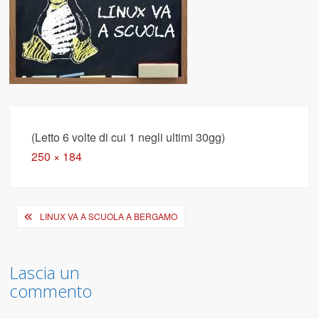
(Letto 6 volte di cui 1 negli ultimi 30gg)
Full
250 × 184
size
Navigazione
LINUX VA A SCUOLA A BERGAMO
articoli
Lascia un
commento