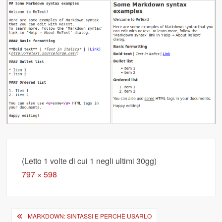
(Letto 1 volte di cui 1 negli ultimi 30gg)
Full
797 × 598
size
Navigazione
MARKDOWN: SINTASSI E PERCHÈ USARLO