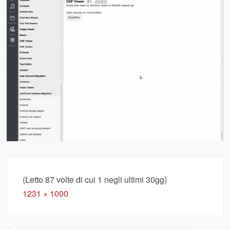
(Letto 87 volte di cui 1 negli ultimi 30gg)
Full
1231 × 1000
size