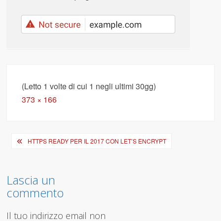
(Letto 1 volte di cui 1 negli ultimi 30gg)
Full
373 × 166
size
Navigazione
HTTPS READY PER IL 2017 CON LET’S ENCRYPT
articoli
Lascia un
commento
Il tuo indirizzo email non