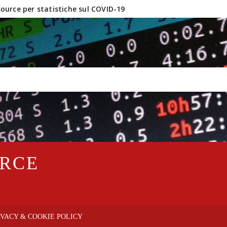
urce per statistiche sul COVID-19
inux e software OpenSource?
URCE
IVACY & COOKIE POLICY