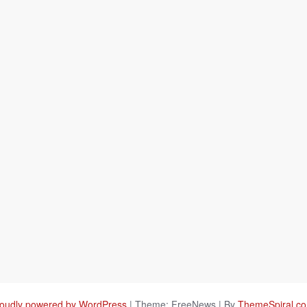
oudly powered by WordPress
|
Theme: FreeNews
|
By
ThemeSpiral.c