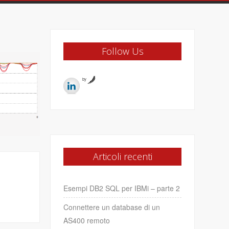
Follow Us
by
Articoli recenti
Esempi DB2 SQL per IBMi – parte 2
Connettere un database di un
AS400 remoto