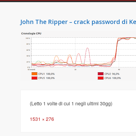
John The Ripper – crack password di K
(Letto 1 volte di cui 1 negli ultimi 30gg)
Full
1531 × 276
size