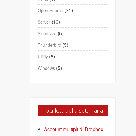
(31)
Open Source
(19)
Server
(5)
Sicurezza
(5)
Thunderbird
(8)
Utility
(5)
Windows
I più letti della settimana
Account multipli di Dropbox