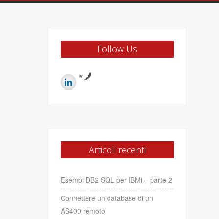
Follow Us
by
Articoli recenti
Esempi DB2 SQL per IBMi – parte 2
Connettere un database di un
AS400 remoto