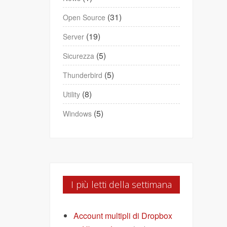
(31)
Open Source
(19)
Server
(5)
Sicurezza
(5)
Thunderbird
(8)
Utility
(5)
Windows
I più letti della settimana
Account multipli di Dropbox