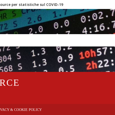
urce per statistiche sul COVID-19
inux e software OpenSource?
URCE
IVACY & COOKIE POLICY