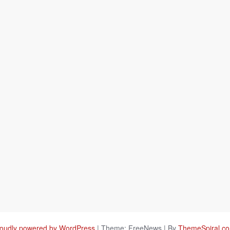
oudly powered by WordPress
|
Theme: FreeNews
|
By
ThemeSpiral.c