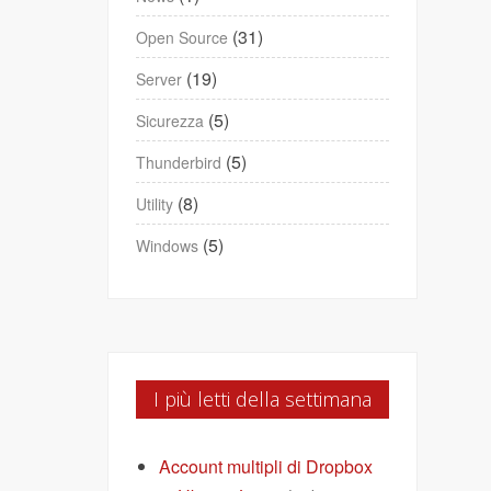
(31)
Open Source
(19)
Server
(5)
Sicurezza
(5)
Thunderbird
(8)
Utility
(5)
Windows
I più letti della settimana
Account multipli di Dropbox