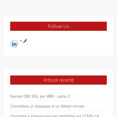
Follow Us
by
Articoli recenti
Esempi DB2 SQL per IBMi – parte 2
Connettere un database di un AS400 remoto
Opendata e Opensource per statistiche sul COVID-19