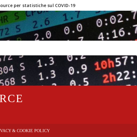
urce per statistiche sul COVID-19
inux e software OpenSource?
URCE
IVACY & COOKIE POLICY