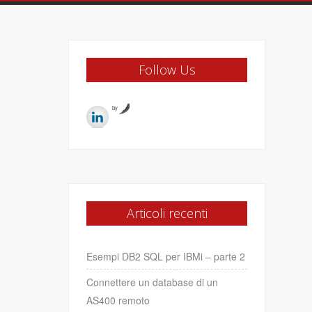
Follow Us
by
Articoli recenti
Esempi DB2 SQL per IBMi – parte 2
Connettere un database di un
AS400 remoto