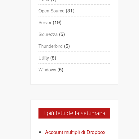
(31)
Open Source
(19)
Server
(5)
Sicurezza
(5)
Thunderbird
(8)
Utility
(5)
Windows
I più letti della settimana
Account multipli di Dropbox