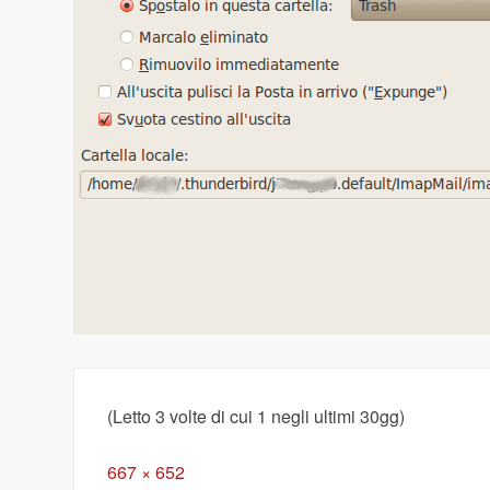
(Letto 3 volte di cui 1 negli ultimi 30gg)
Full
667 × 652