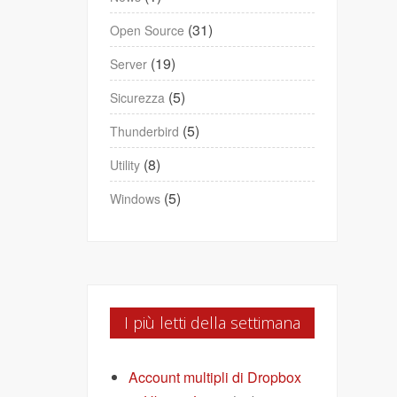
(31)
Open Source
(19)
Server
(5)
Sicurezza
(5)
Thunderbird
(8)
Utility
(5)
Windows
I più letti della settimana
Account multipli di Dropbox