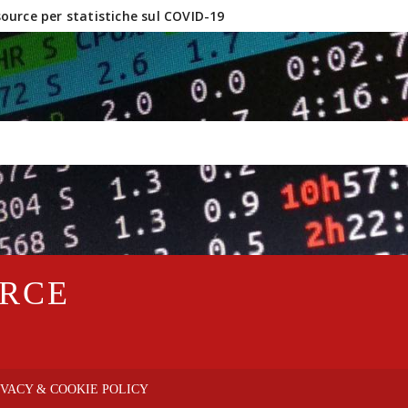
urce per statistiche sul COVID-19
inux e software OpenSource?
URCE
IVACY & COOKIE POLICY