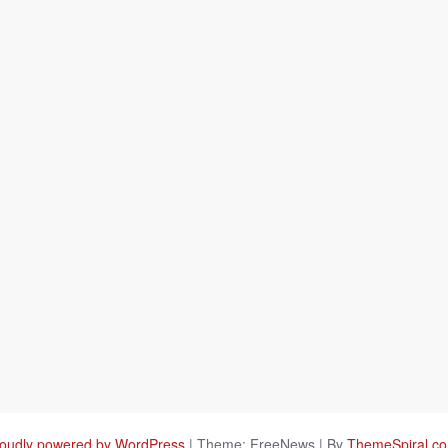
oudly powered by WordPress
|
Theme: FreeNews
|
By
ThemeSpiral.c