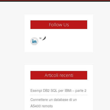
Follow Us
by
Articoli recenti
Esempi DB2 SQL per IBMi – parte 2
Connettere un database di un
AS400 remoto