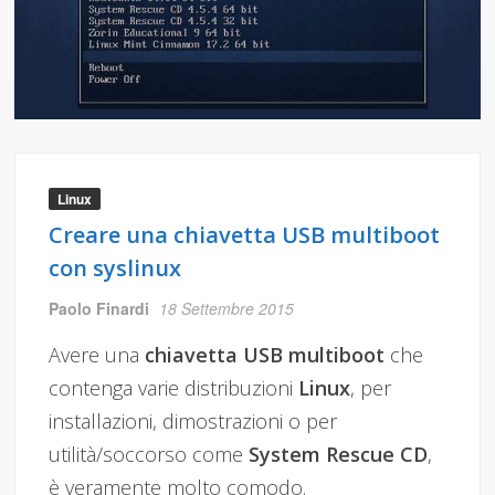
Linux
Creare una chiavetta USB multiboot
con syslinux
Paolo Finardi
18 Settembre 2015
Avere una
chiavetta USB multiboot
che
contenga varie distribuzioni
Linux
, per
installazioni, dimostrazioni o per
utilità/soccorso come
System Rescue CD
,
è veramente molto comodo.