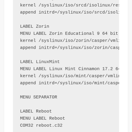
kernel /syslinux/iso/srcd/isolinux/rescue32
append initrd=/syslinux/iso/srcd/isolinux/
LABEL Zorin

MENU LABEL Zorin Educational 9 64 bit

kernel /syslinux/iso/zorin/casper/vmlinuz.e
append initrd=/syslinux/iso/zorin/casper/i
LABEL LinuxMint

MENU LABEL Linux Mint Cinnamon 17.2 64 bit

kernel /syslinux/iso/mint/casper/vmlinuz

append initrd=/syslinux/iso/mint/casper/in
MENU SEPARATOR

LABEL Reboot

MENU LABEL Reboot

COM32 reboot.c32
