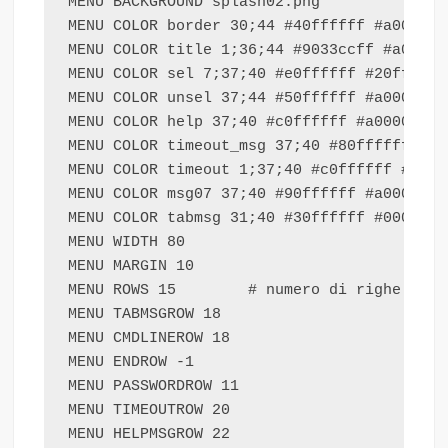
MENU BACKGROUND splash02.png

MENU COLOR border 30;44 #40ffffff #a0000000
MENU COLOR title 1;36;44 #9033ccff #a000000
MENU COLOR sel 7;37;40 #e0ffffff #20ffffff 
MENU COLOR unsel 37;44 #50ffffff #a0000000 
MENU COLOR help 37;40 #c0ffffff #a0000000 s
MENU COLOR timeout_msg 37;40 #80ffffff #00
MENU COLOR timeout 1;37;40 #c0ffffff #00000
MENU COLOR msg07 37;40 #90ffffff #a0000000 
MENU COLOR tabmsg 31;40 #30ffffff #00000000
MENU WIDTH 80

MENU MARGIN 10

MENU ROWS 15        # numero di righe del m
MENU TABMSGROW 18

MENU CMDLINEROW 18

MENU ENDROW -1

MENU PASSWORDROW 11

MENU TIMEOUTROW 20

MENU HELPMSGROW 22
