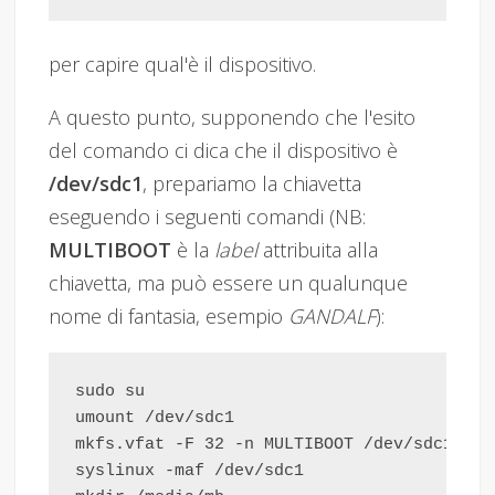
per capire qual'è il dispositivo.
A questo punto, supponendo che l'esito
del comando ci dica che il dispositivo è
/dev/sdc1
, prepariamo la chiavetta
eseguendo i seguenti comandi (NB:
MULTIBOOT
è la
label
attribuita alla
chiavetta, ma può essere un qualunque
nome di fantasia, esempio
GANDALF
):
sudo su

umount /dev/sdc1                        # 
mkfs.vfat -F 32 -n MULTIBOOT /dev/sdc1  # 
syslinux -maf /dev/sdc1                 # 