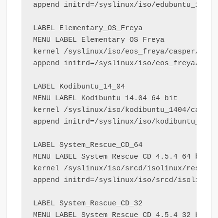
append initrd=/syslinux/iso/edubuntu_1404_
LABEL Elementary_OS_Freya

MENU LABEL Elementary OS Freya

kernel /syslinux/iso/eos_freya/casper/vmlin
append initrd=/syslinux/iso/eos_freya/casp
LABEL Kodibuntu_14_04

MENU LABEL Kodibuntu 14.04 64 bit

kernel /syslinux/iso/kodibuntu_1404/casper/
append initrd=/syslinux/iso/kodibuntu_1404
LABEL System_Rescue_CD_64

MENU LABEL System Rescue CD 4.5.4 64 bit

kernel /syslinux/iso/srcd/isolinux/rescue64
append initrd=/syslinux/iso/srcd/isolinux/
LABEL System_Rescue_CD_32

MENU LABEL System Rescue CD 4.5.4 32 bit
